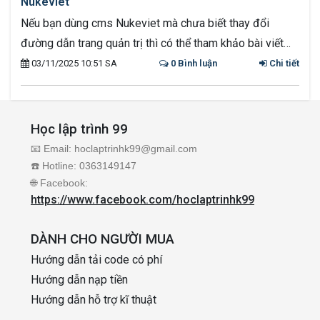
Nukeviet
Nếu bạn dùng cms Nukeviet mà chưa biết thay đổi
đường dẫn trang quản trị thì có thể tham khảo bài viết
dưới đây
03/11/2025 10:51 SA
0 Bình luận
Chi tiết
Học lập trình 99
📧 Email: hoclaptrinhk99@gmail.com
☎️ Hotline: 0363149147
🌐 Facebook:
https://www.facebook.com/hoclaptrinhk99
DÀNH CHO NGƯỜI MUA
Hướng dẫn tải code có phí
Hướng dẫn nạp tiền
Hướng dẫn hỗ trợ kĩ thuật