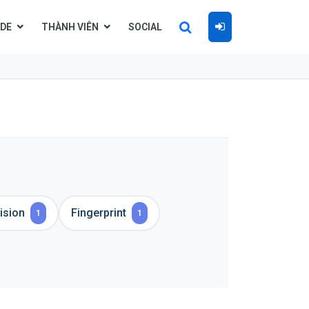
DE
THÀNH VIÊN
SOCIAL
ision
Fingerprint
1
1