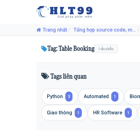
Trang nhất
Tổng hợp source code, mã nguồn, đồ án mới nhất
Tag: Table Booking
1 sản phẩm
Tags liên quan
Python
Automated
Biom
3
1
Giao thông
HR Software
1
1