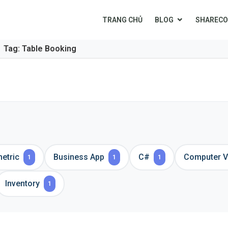
TRANG CHỦ
BLOG
SHARECO
Tag: Table Booking
etric
Business App
C#
Computer V
1
1
1
Inventory
1