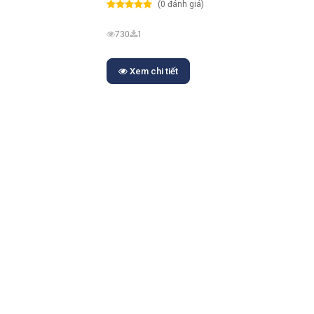
(0 đánh giá)
730
1
Xem chi tiết