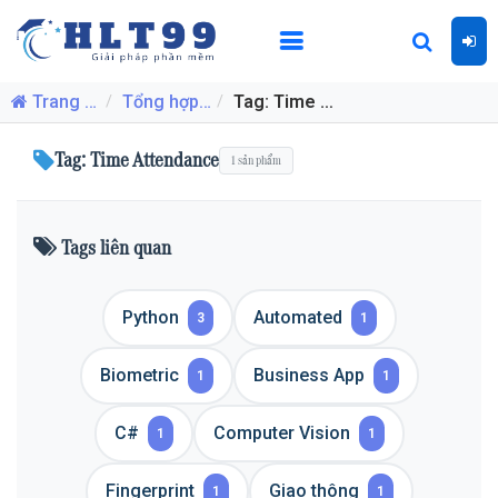
Trang nhất
Tổng hợp source code, mã nguồn, đồ án mới nhất
Tag: Time Attendance
Tag: Time Attendance
1 sản phẩm
Tags liên quan
Python
Automated
3
1
Biometric
Business App
1
1
C#
Computer Vision
1
1
Fingerprint
Giao thông
1
1