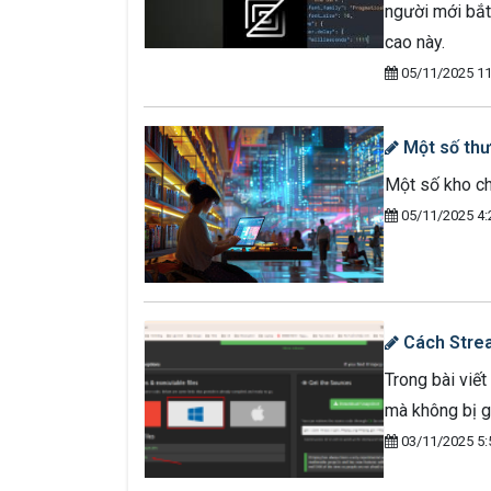
người mới bắt
cao này.
05/11/2025 11
Một số thư 
Một số kho ch
05/11/2025 4:
Cách Strea
Trong bài viế
mà không bị g
03/11/2025 5: