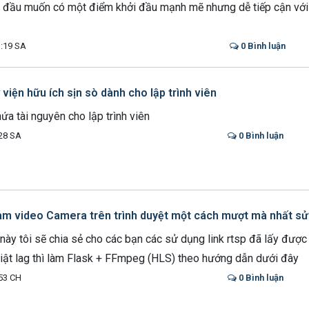
 đầu muốn có một điểm khởi đầu mạnh mẽ nhưng dễ tiếp cận với 
:19 SA
0 Bình luận
viện hữu ích sịn sò dành cho lập trình viên
ứa tài nguyên cho lập trình viên
28 SA
0 Bình luận
m video Camera trên trình duyệt một cách mượt mà nhất sử
t này tôi sẽ chia sẻ cho các bạn các sử dụng link rtsp đã lấy đư
iật lag thì làm Flask + FFmpeg (HLS) theo hướng dẫn dưới đây
53 CH
0 Bình luận