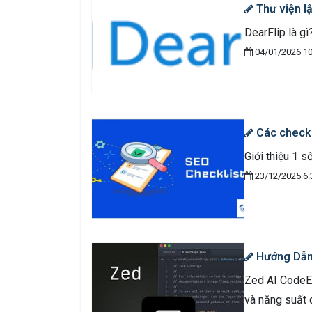
Thư viện lậ
DearFlip là g
04/01/2026 10
Các checkl
Giới thiệu 1 
23/12/2025 6:
Hướng Dẫn 
Zed AI CodeEdi
và năng suất 