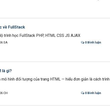
c về FullStack
lộ trình học FullStack PHP, HTML CSS JS AJAX
06 SA
0 Bình luận
là gì?
ô hình đối tượng của trang HTML — hiểu đơn giản là cách trình d
06 CH
0 Bình luận