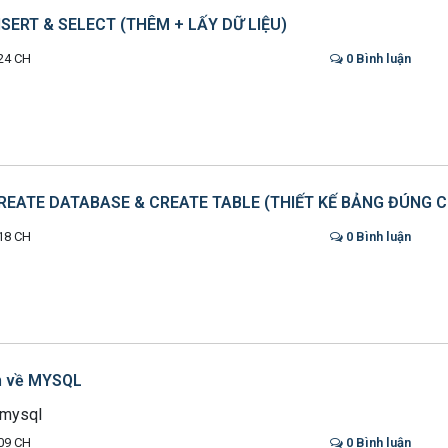
INSERT & SELECT (THÊM + LẤY DỮ LIỆU)
24 CH
0 Bình luận
 CREATE DATABASE & CREATE TABLE (THIẾT KẾ BẢNG ĐÚNG 
18 CH
0 Bình luận
n về MYSQL
 mysql
09 CH
0 Bình luận